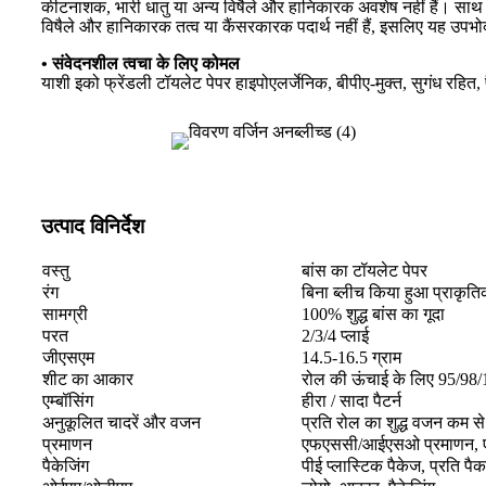
कीटनाशक, भारी धातु या अन्य विषैले और हानिकारक अवशेष नहीं हैं। साथ ही, 
विषैले और हानिकारक तत्व या कैंसरकारक पदार्थ नहीं हैं, इसलिए यह उपभो
• संवेदनशील त्वचा के लिए कोमल
याशी इको फ्रेंडली टॉयलेट पेपर हाइपोएलर्जेनिक, बीपीए-मुक्त, सुगंध रहित, प
उत्पाद विनिर्देश
वस्तु
बांस का टॉयलेट पेपर
रंग
बिना ब्लीच किया हुआ प्राकृतिक
सामग्री
100% शुद्ध बांस का गूदा
परत
2/3/4 प्लाई
जीएसएम
14.5-16.5 ग्राम
शीट का आकार
रोल की ऊंचाई के लिए 95/98/
एम्बॉसिंग
हीरा / सादा पैटर्न
अनुकूलित चादरें और वजन
प्रति रोल का शुद्ध वजन कम 
प्रमाणन
एफएससी/आईएसओ प्रमाणन, एफड
पैकेजिंग
पीई प्लास्टिक पैकेज, प्रति 