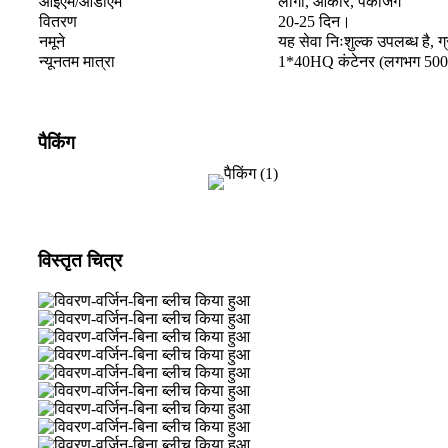
ओईएम/ओडीएम
लोगो, आकार, पैकेजिंग
वितरण
20-25 दिन।
नमूने
यह सेवा निःशुल्क उपलब्ध है,
न्यूनतम मात्रा
1*40HQ कंटेनर (लगभग 500
पैकिंग
विस्तृत चित्र