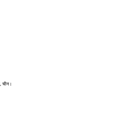
आन, चीन।